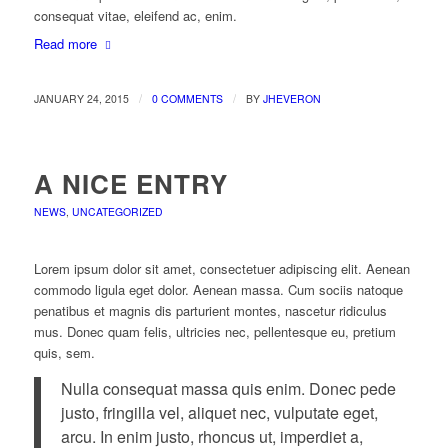
consequat vitae, eleifend ac, enim.
Read more
/
/
JANUARY 24, 2015
0 COMMENTS
BY
JHEVERON
A NICE ENTRY
NEWS
,
UNCATEGORIZED
Lorem ipsum dolor sit amet, consectetuer adipiscing elit. Aenean
commodo ligula eget dolor. Aenean massa. Cum sociis natoque
penatibus et magnis dis parturient montes, nascetur ridiculus
mus. Donec quam felis, ultricies nec, pellentesque eu, pretium
quis, sem.
Nulla consequat massa quis enim. Donec pede
justo, fringilla vel, aliquet nec, vulputate eget,
arcu. In enim justo, rhoncus ut, imperdiet a,