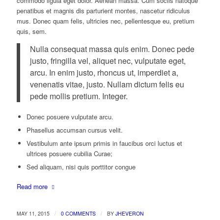
commodo ligula eget dolor. Aenean massa. Cum sociis natoque
penatibus et magnis dis parturient montes, nascetur ridiculus
mus. Donec quam felis, ultricies nec, pellentesque eu, pretium
quis, sem.
Nulla consequat massa quis enim. Donec pede
justo, fringilla vel, aliquet nec, vulputate eget,
arcu. In enim justo, rhoncus ut, imperdiet a,
venenatis vitae, justo. Nullam dictum felis eu
pede mollis pretium. Integer.
Donec posuere vulputate arcu.
Phasellus accumsan cursus velit.
Vestibulum ante ipsum primis in faucibus orci luctus et
ultrices posuere cubilia Curae;
Sed aliquam, nisi quis porttitor congue
Read more
/
/
MAY 11, 2015
0 COMMENTS
BY
JHEVERON