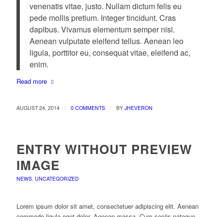
venenatis vitae, justo. Nullam dictum felis eu
pede mollis pretium. Integer tincidunt. Cras
dapibus. Vivamus elementum semper nisi.
Aenean vulputate eleifend tellus. Aenean leo
ligula, porttitor eu, consequat vitae, eleifend ac,
enim.
Read more
/
/
AUGUST 24, 2014
0 COMMENTS
BY
JHEVERON
ENTRY WITHOUT PREVIEW
IMAGE
NEWS
,
UNCATEGORIZED
Lorem ipsum dolor sit amet, consectetuer adipiscing elit. Aenean
commodo ligula eget dolor. Aenean massa. Cum sociis natoque